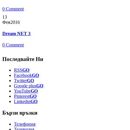
0 Comment
13
Фев
2016
Dream NET 3
0 Comment
Последвайте Ни
RSS
GO
Facebook
GO
Twitter
GO
Google plus
GO
YouTube
GO
Pinterest
GO
Linkedin
GO
Бързи връзки
Телефония
Телевизия